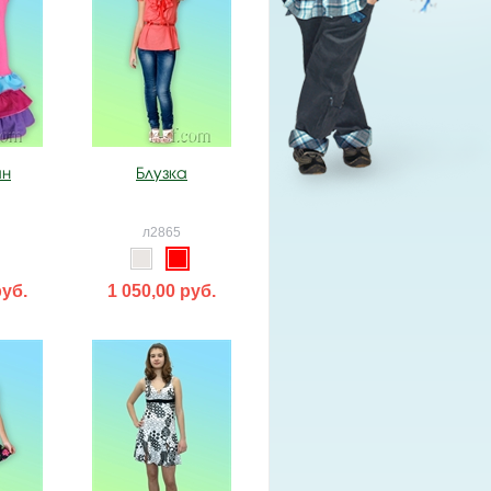
ан
Блузка
л2865
руб.
1 050,00 руб.