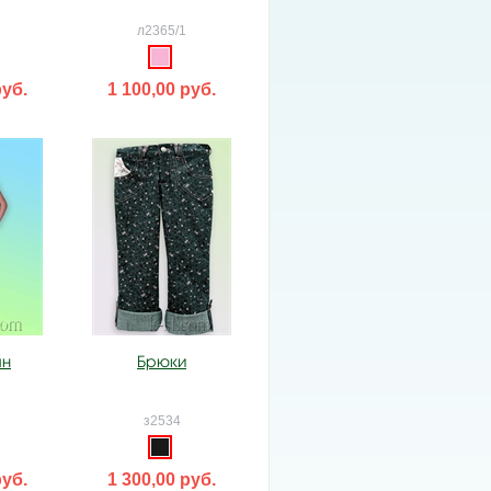
л2365/1
руб.
1 100,00 руб.
ан
Брюки
з2534
руб.
1 300,00 руб.