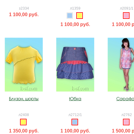
з2334
л1359
л2091/1
1 100,00 руб.
1 100,00 руб.
1 100,00 
Блузон, шорты
Юбка
Сараф
л2408
л2712/1
л2762
1 350,00 руб.
1 100,00 руб.
1 500,00 