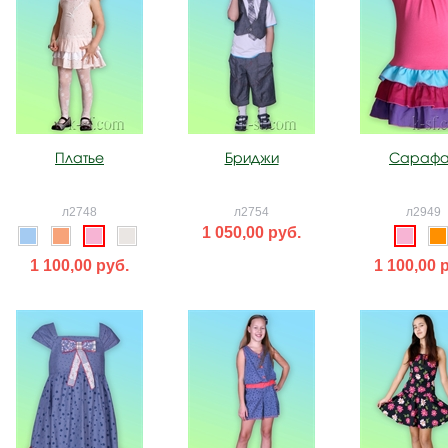
Платье
Бриджи
Сараф
л2748
л2754
л2949
1 050,00 руб.
1 100,00 руб.
1 100,00 