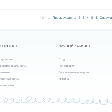
Ctrl + ←
Предыдущая
1
2
3
4
5
6
Следую
О ПРОЕКТЕ
ЛИЧНЫЙ КАБИНЕТ
Партнерам
Вход
Конфиденциальность
Регистрация
онтакты
Восстановление пароля
братная связь
Корзина
арта сайта