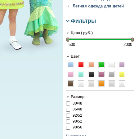
Летняя одежда для детей
Фильтры
Цена ( руб. )
500
2000
Цвет
Размер
80/48
86/48
92/52
98/52
98/56
Показать всё