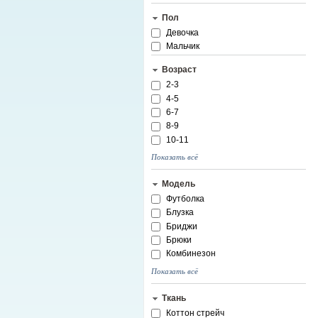
Пол
Девочка
Мальчик
Возраст
2-3
4-5
6-7
8-9
10-11
Показать всё
Модель
Футболка
Блузка
Бриджи
Брюки
Комбинезон
Показать всё
Ткань
Коттон стрейч