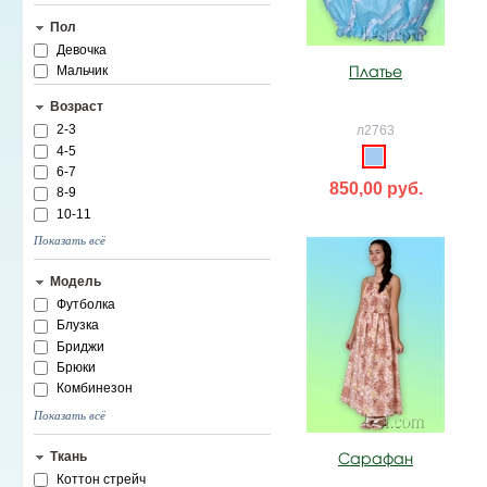
Пол
Девочка
Платье
Мальчик
Возраст
2-3
л2763
4-5
6-7
850,00 руб.
8-9
10-11
Показать всё
Модель
Футболка
Блузка
Бриджи
Брюки
Комбинезон
Показать всё
Ткань
Сарафан
Коттон стрейч