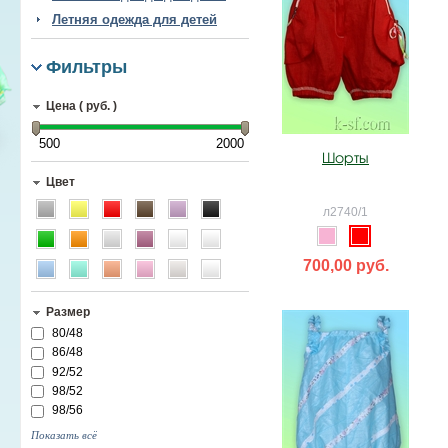
Летняя одежда для детей
Фильтры
Цена ( руб. )
500
2000
Шорты
Цвет
л2740/1
700,00 руб.
Размер
80/48
86/48
92/52
98/52
98/56
Показать всё