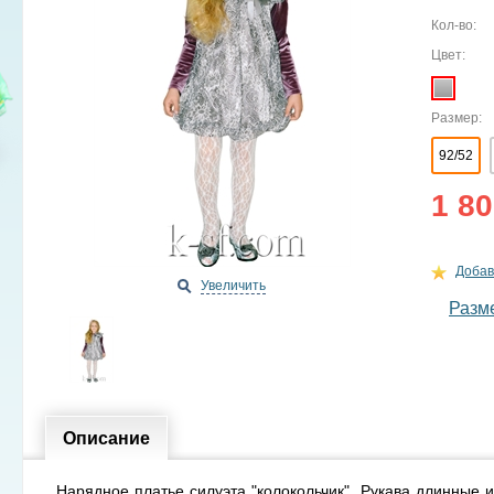
Кол-во:
Цвет:
Размер:
92/52
1 80
Добав
Увеличить
Разм
Описание
Нарядное платье силуэта "колокольчик". Рукава длинные