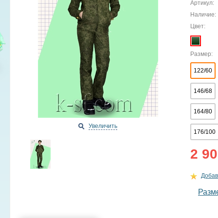
Артикул:
Наличие:
Цвет:
Размер:
122/60
146/68
164/80
Увеличить
176/100
2 90
Добав
Разм