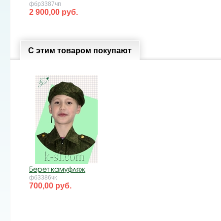
фбр3387чп
2 900,00 руб.
С этим товаром покупают
Берет камуфляж
фб3386чк
700,00 руб.