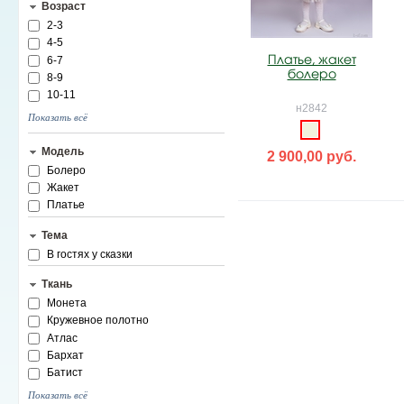
Возраст
2-3
4-5
Платье, жакет
6-7
болеро
8-9
10-11
н2842
Показать всё
Модель
2 900,00 руб.
Болеро
Жакет
Платье
Тема
В гостях у сказки
Ткань
Монета
Кружевное полотно
Атлас
Бархат
Батист
Показать всё