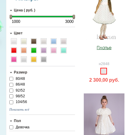
Цена ( руб. )
1000
3000
Цвет
Платье
н2848
Размер
80/48
2 300,00 руб.
86/48
92/52
98/52
104/56
Показать всё
Пол
Девочка